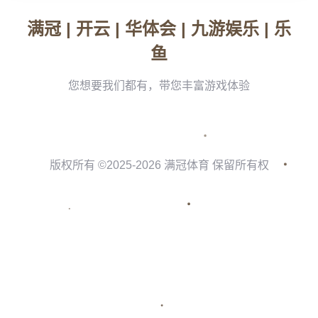
新闻资讯
队记：布克身边人强调他心系太阳 完全没有
离开的打算
新闻资讯
毕尔巴鄂竞技官方：尼科壁画遭破坏体现对
俱乐部的不敬，将积极参与修复。