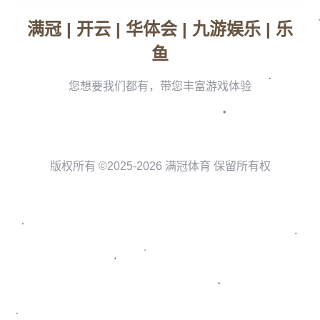
哈兰德的统治力：进球机器无可阻挡
作为英超豪门曼城的核心前锋，哈兰德在2023赛季的表现可以
用“恐怖”来形容。截止目前，他在联赛中已经打入超过20粒进
球，遥遥领先其他竞争者。他的身体素质、速度以及精准的射门
技术，让他成为对手防线的噩梦。尤其是在对阵弱旅时，哈兰德
往往能轻松完成“帽子戏法”，展现出超强的得分能力。正如评论
员所言：“
哈兰德就像一台无情的进球机器，几乎无人能挡。
”